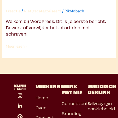
/
/
1 reactie
Niet gecategoriseerd
RikMobach
Welkom bij WordPress. Dit is je eerste bericht.
Bewerk of verwijder het, start dan met
schrijven!
Meer lezen »
VERKENNEN
WERK
JURIDISCH
MET MIJ
GEKLINK
I
L
P
Home
n
i
i
s
n
n
Conceptontwikkeling
Privacy- en
Over
t
k
t
cookiebeleid
Branding
a
e
e
Contact