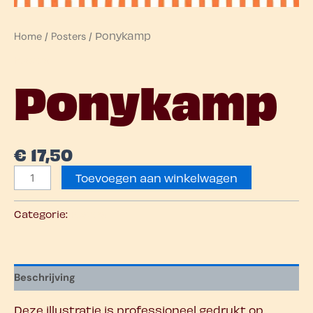
/
/ Ponykamp
Home
Posters
Posters
Ponykamp
€
17,50
Toevoegen aan winkelwagen
Categorie:
Posters
Beschrijving
Deze illustratie is professioneel gedrukt op